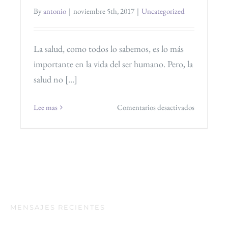
By
antonio
|
noviembre 5th, 2017
|
Uncategorized
La salud, como todos lo sabemos, es lo más
importante en la vida del ser humano. Pero, la
salud no [...]
en
Lee mas
Comentarios desactivados
Bailando
por
la
salud
MENSAJES RECIENTES