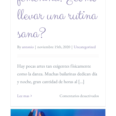
llevar una rutina
sana?
By
antonio
|
noviembre 15th, 2020
|
Uncategorized
Hay pocas artes tan exigentes físicamente
como la danza. Muchas bailarinas dedican día
y noche, gran cantidad de horas al [...]
en
Lee mas
Comentarios desactivados
Bailar
y