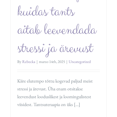
kuidas tants
aitab leevendada
stressi ja ärevust
By
Rebecka
|
marzo 14th, 2025
|
Uncategorized
Kiire elutempo tõttu kogevad paljud meist
stressi ja ärevust. Üha enam otsitakse
leevendust looduslikest ja loomingulistest
viisidest. Tantsuteraapia on üks [...]