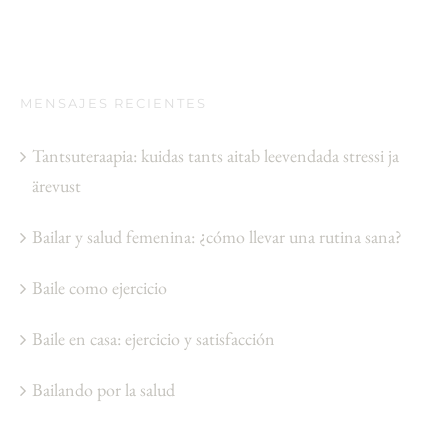
ejercicio
y
satisfacción
MENSAJES RECIENTES
Tantsuteraapia: kuidas tants aitab leevendada stressi ja
ärevust
Bailar y salud femenina: ¿cómo llevar una rutina sana?
Baile como ejercicio
Baile en casa: ejercicio y satisfacción
Bailando por la salud