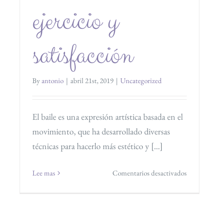
ejercicio y
satisfacción
By
antonio
|
abril 21st, 2019
|
Uncategorized
El baile es una expresión artística basada en el
movimiento, que ha desarrollado diversas
técnicas para hacerlo más estético y [...]
en
Lee mas
Comentarios desactivados
Baile
en
casa: