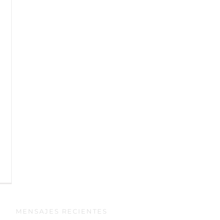
en
Los
orígenes
de
MENSAJES RECIENTES